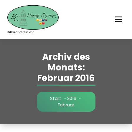
Zum
Inhalt
springen
Billard Verein e.V.
Archiv des
Monats:
Februar 2016
Start
-
2016
-
Februar