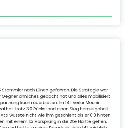
 5 Stammler nach Lünen gefahren. Die Strategie war
er Gegner ähnliches gedacht hat und alles mobilisiert
Spannung kaum überbieten. Im 14:1 verlor Mounir
scal hat trotz 3:0 Rückstand einen Sieg herausgeholt
Atti wusste nicht wie ihm geschieht als er 0:3 hinten
n mit einem 1:3 Vorsprung in die 2te Hälfte gehen.
 und hatte in seiner Paradedisziplin 14:1 reichlich