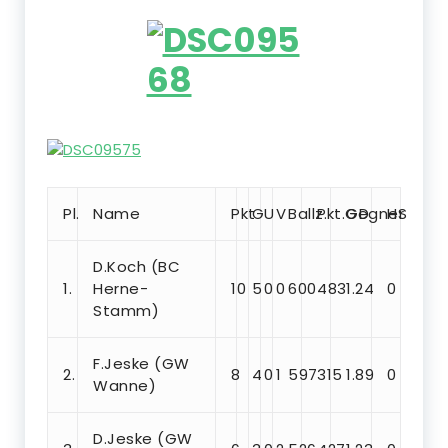
Pl.
Name
Pkt
G
U
V
Ballz.
Pkt.Gegner
GD
HS
D.Koch (BC
1.
Herne-
10
5
0
0
600
483
1.24
0
Stamm)
F.Jeske (GW
2.
8
4
0
1
597
315
1.89
0
Wanne)
D.Jeske (GW