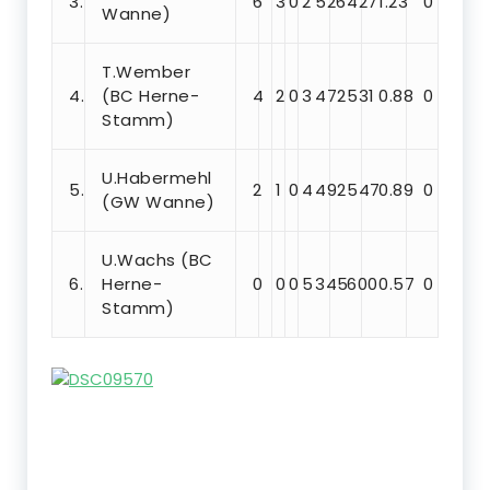
3.
6
3
0
2
526
427
1.23
0
Wanne)
T.Wember
4.
(BC Herne-
4
2
0
3
472
531
0.88
0
Stamm)
U.Habermehl
5.
2
1
0
4
492
547
0.89
0
(GW Wanne)
U.Wachs (BC
6.
Herne-
0
0
0
5
345
600
0.57
0
Stamm)