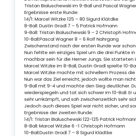
Tristan Bialuschewski im 9-Ball und Pascal Wagner 
Ergebnisse erste Runde:
14/1: Marcel Witzke 125 – 80 Sigurd Klätdke
8-Ball: Dustin Gradl 7 – 5 Patrick Hofmann
9-Ball: Tristan Bialuschewski 9 – 2 Christoph Hof
10-Ball:Pascal Wagner 8 – 6 Rolf Nahrgang
Zwischenstand nach der ersten Runde war schon e
Nun fehlte ein einziges Spiel um die drei Punkte i
machbar sein für die Herner Jungs. Sie starteten i
Marcel Witzke im 8-Ball, Dustin Gradl spielte 10-B
Marcel Witzke machte mit schnellem Prozess die dr
Nun war das Ziel erreicht, jedoch wollte man nich
9-Ball mit 9-4 und machte den Sieg deutlicher. Dus
wiederspiegeln und tat sich schwer im 10-Ball. Er u
sehr umkämpft, und sah zwischenzeitlich sehr sic
Jedoch auch dieses Spiel war nicht sicher, und somi
Ergebnisse der zweiten Runde:
14/1: Tristan Bialuschewski 122-125 Patrick Hofman
8-Ball: Marcel Witzke 6 -1 Christoph Hofmann
10-Ball:Dustin Gradl 7 – 8 Sigurd Klädtke