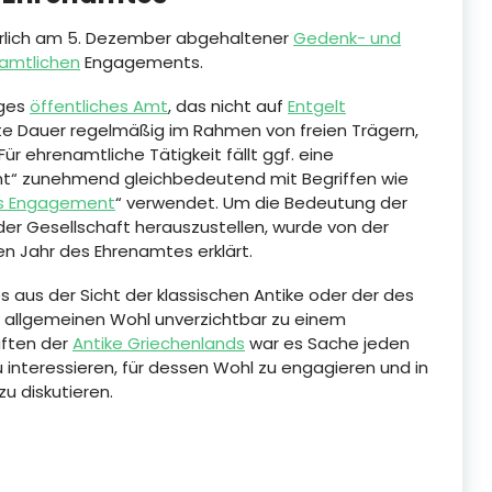
ährlich am 5. Dezember abgehaltener
Gedenk- und
amtlichen
Engagements.
iges
öffentliches Amt
, das nicht auf
Entgelt
mte Dauer regelmäßig im Rahmen von freien Trägern,
 Für ehrenamtliche Tätigkeit fällt ggf. eine
mt“ zunehmend gleichbedeutend mit Begriffen wie
es Engagement
“ verwendet. Um die Bedeutung der
n der Gesellschaft herauszustellen, wurde von der
n Jahr des Ehrenamtes erklärt.
s aus der Sicht der klassischen Antike oder der des
um allgemeinen Wohl unverzichtbar zu einem
aften der
Antike Griechenlands
war es Sache jeden
interessieren, für dessen Wohl zu engagieren und in
u diskutieren.