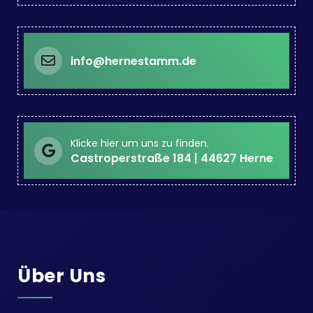
info@hernestamm.de
Klicke hier um uns zu finden.
Castroperstraße 184 | 44627 Herne
Über Uns