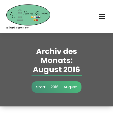
Zum
Inhalt
springen
Billard Verein e.V.
Archiv des
Monats:
August 2016
Start
-
2016
-
August