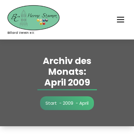
Zum
Inhalt
springen
Billard Verein e.V.
Archiv des
Monats:
April 2009
Start
-
2009
-
April