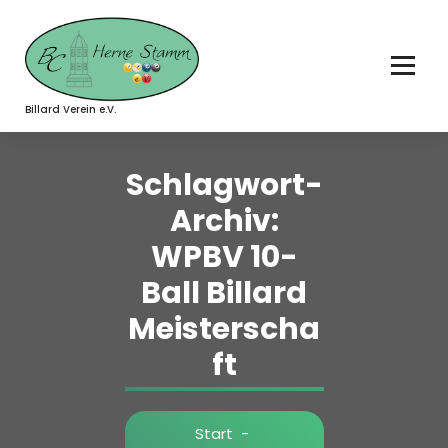
Zum
Inhalt
springen
Billard Verein e.V.
Schlagwort-
Archiv:
WPBV 10-
Ball Billard
Meisterscha
ft
Start
-